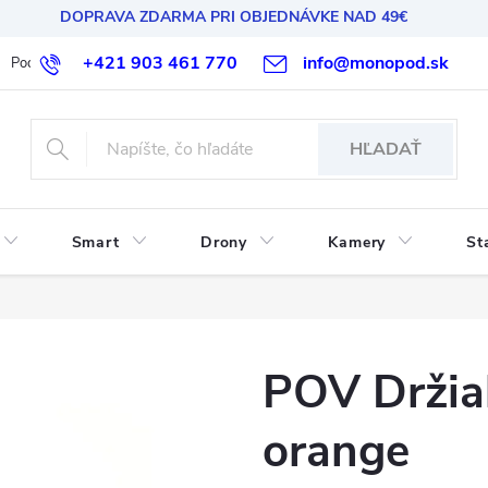
DOPRAVA ZDARMA PRI OBJEDNÁVKE NAD 49€
+421 903 461 770
info@monopod.sk
Podmienky ochrany osobných údajov
Reklamácia a vrátenie
HĽADAŤ
Smart
Drony
Kamery
St
POV Držiak
orange