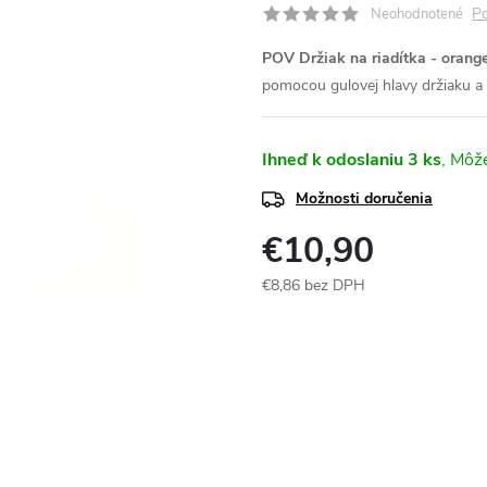
Po
Neohodnotené
POV Držiak na riadítka - orang
pomocou gulovej hlavy držiaku 
Ihneď k odoslaniu
3 ks
Možnosti doručenia
€10,90
€8,86 bez DPH
Jednotková
cena: