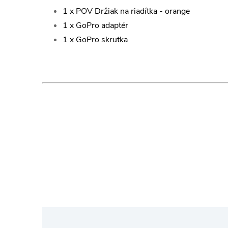
1 x POV Držiak na riadítka - orange
1 x GoPro adaptér
1 x GoPro skrutka