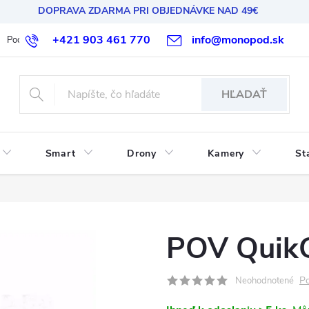
DOPRAVA ZDARMA PRI OBJEDNÁVKE NAD 49€
+421 903 461 770
info@monopod.sk
Podmienky ochrany osobných údajov
Reklamácia a vrátenie
HĽADAŤ
Smart
Drony
Kamery
St
POV QuikC
Po
Neohodnotené