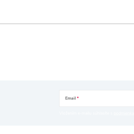
Email
Vložením e-mailu súhlasíte s
podmienka