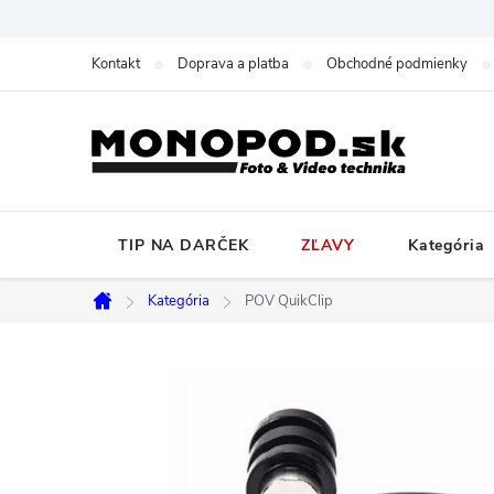
Prejsť
na
Kontakt
Doprava a platba
Obchodné podmienky
obsah
TIP NA DARČEK
ZĽAVY
Kategória
Kategória
POV QuikClip
Domov