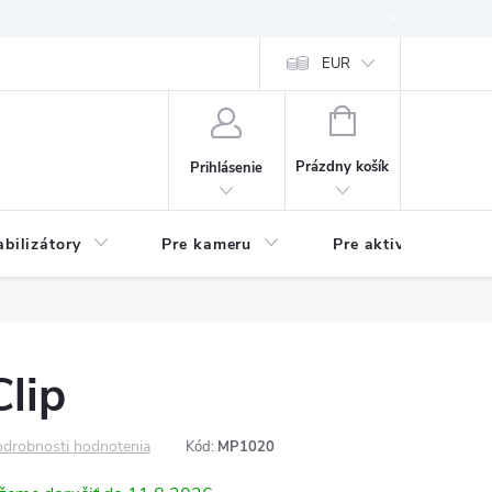
EUR
NÁKUPNÝ
KOŠÍK
Prázdny košík
Prihlásenie
abilizátory
Pre kameru
Pre aktivitu
lip
drobnosti hodnotenia
Kód:
MP1020