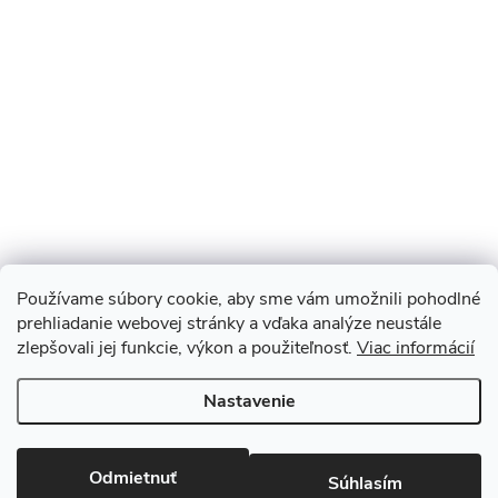
Používame súbory cookie, aby sme vám umožnili pohodlné
prehliadanie webovej stránky a vďaka analýze neustále
zlepšovali jej funkcie, výkon a použiteľnosť.
Viac informácií
Sledovať na Instagrame
Nastavenie
Copyright 2026
Monopod.sk
. Všetky práva vyhradené.
Upraviť
nastavenie cookies
Odmietnuť
Súhlasím