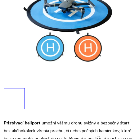
Pristávací heliport
umožní vášmu dronu svižný a bezpečný štart
bez akéhokoľvek vírenia prachu, či nebezpečných kamienkov, ktoré
by sa mu mohli pripliesť do cesty. Rovnako poslúži ako ochrana pri