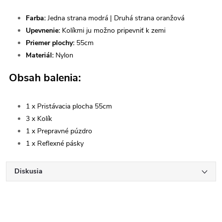
Farba:
Jedna strana modrá | Druhá strana oranžová
Upevnenie:
Kolíkmi ju možno pripevniť k zemi
Priemer plochy:
55cm
Materiál:
Nylon
Obsah balenia:
1 x Pristávacia plocha 55cm
3 x Kolík
1 x Prepravné púzdro
1 x Reflexné pásky
Diskusia