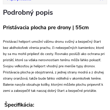
Podrobný popis
Pristávacia plocha pre drony | 55cm
Pristávací heliport umožní vášmu dronu svižný a bezpečný štart
bez akéhokoľvek vírenia prachu, či nebezpečných kamienkov, ktoré
by sa mu mohli pripliesť do cesty. Rovnako poslúži ako ochrana pri
pristátí, ktoré sa vďaka nerovnostiam terénu môže ľahko pokaziť.
Svojou veľkosťou je heliport vhodný pre menšie typy dronov.
Pristávacia plocha je obojstranná, z jednej strany modrá a z druhej
strany oranžová, takže bude ľahko viditeľná v akomkoľvek teréne.
Balenie navyše obsahuje kolíky, ktorými môžete plochu pripevniť k
zemi a zabezpečiť tak naozaj dobrý štart a bezpečné pristátie.
Špecifikácia: