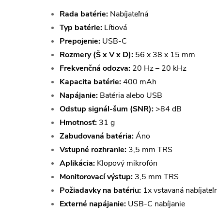
Rada batérie:
Nabíjateľná
Typ batérie:
Lítiová
Prepojenie:
USB-C
Rozmery (Š x V x D):
56 x 38 x 15 mm
Frekvenčná odozva:
20 Hz – 20 kHz
Kapacita batérie:
400 mAh
Napájanie:
Batéria alebo USB
Odstup signál-šum (SNR):
>84 dB
Hmotnosť:
31 g
Zabudovaná batéria:
Áno
Vstupné rozhranie:
3,5 mm TRS
Aplikácia:
Klopový mikrofón
Monitorovací výstup:
3,5 mm TRS
Požiadavky na batériu:
1x vstavaná nabíjateľn
Externé napájanie:
USB-C nabíjanie