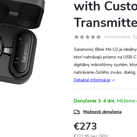
with Cust
Transmitte
Po
Neohodnotené
Saramonic Blink Me U2 je ideálny
ktorí nahrávajú priamo na USB-C 
digitálny mikrofónny systém, kt
nahrávanie čistého zvuku. dialóg
Detailné informácie
Doručenie 3-4 dni
Možnosti doručenia
€273
€221,95 bez DPH