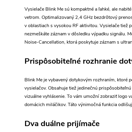
Vysielače Blink Me sú kompaktné a ľahké, ale nabit
vetrom. Optimalizovaný 2,4 GHz bezdrôtový prenoso
v oblastiach s vysokou RF aktivitou. Vysielače tie
nezmeškáte záznam v dôsledku výpadku signálu. Môž
Noise-Cancellation, ktorá poskytuje záznam s ultr
Prispôsobiteľné rozhranie dot
Blink Me je vybavený dotykovým rozhraním, ktoré 
vysielačov. Obsahuje tiež jedinečnú prispôsobiteľnú 
vizuálne vyhlásenie. To vám umožní zobraziť logo v
domácich miláčikov. Táto výnimočná funkcia odliš
Dva duálne prijímače