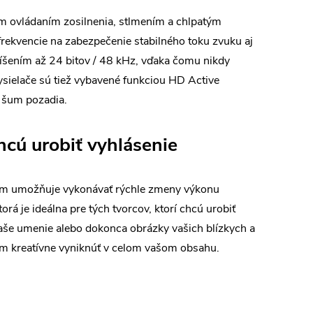
ym ovládaním zosilnenia, stlmením a chlpatým
ekvencie na zabezpečenie stabilného toku zvuku aj
líšením až 24 bitov / 48 kHz, vďaka čomu nikdy
sielače sú tiež vybavené funkciou HD Active
e šum pozadia.
hcú urobiť vyhlásenie
vám umožňuje vykonávať rýchle zmeny výkonu
rá je ideálna pre tých tvorcov, ktorí chcú urobiť
vaše umenie alebo dokonca obrázky vašich blízkych a
ám kreatívne vyniknúť v celom vašom obsahu.