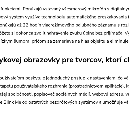
é funkciami. Ponúkajú vstavaný všesmerový mikrofón s digitáln
vý systém využíva technológiu automatického preskakovania fr
ž ponúkajú až 22 hodín viacrežimového palubného záznamu s roz
ete si dokonca zvoliť nahrávanie zvuku úplne bez prijímača. Vy
anízkym šumom, pričom sa zameriava na hlas objektu a eliminuj
ykovej obrazovky pre tvorcov, ktorí c
používateľom poskytuje jednoduchý prístup k nastaveniam, čo 
tapetu používateľského rozhrania (prostredníctvom aplikácie), kto
ašej spoločnosti, popisovač sociálnych médií, webovú adresu, 
uje Blink Me od ostatných bezdrôtových systémov a umožňuje v