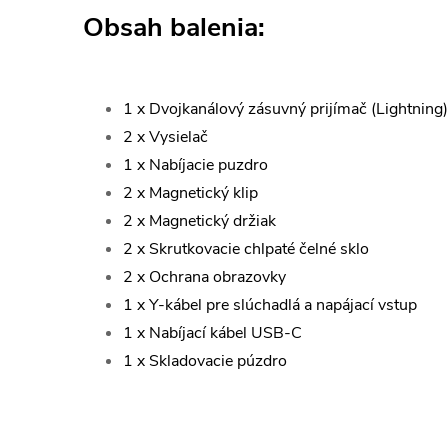
Obsah balenia:
1 x Dvojkanálový zásuvný prijímač (Lightning)
2 x Vysielač
1 x Nabíjacie puzdro
2 x Magnetický klip
2 x Magnetický držiak
2 x Skrutkovacie chlpaté čelné sklo
2 x Ochrana obrazovky
1 x Y-kábel pre slúchadlá a napájací vstup
1 x Nabíjací kábel USB-C
1 x Skladovacie púzdro