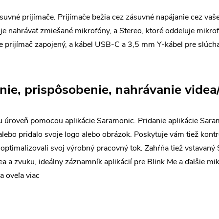
vné prijímače. Prijímače bežia cez zásuvné napájanie cez vaše
e nahrávať zmiešané mikrofóny, a Stereo, ktoré oddeľuje mikrofó
e prijímač zapojený, a kábel USB-C a 3,5 mm Y-kábel pre slúc
nie, prispôsobenie, nahrávanie videa/
iu úroveň pomocou aplikácie Saramonic. Pridanie aplikácie Sar
lebo pridalo svoje logo alebo obrázok. Poskytuje vám tiež kontro
te optimalizovali svoj výrobný pracovný tok. Zahŕňa tiež vstava
a a zvuku, ideálny záznamník aplikácií pre Blink Me a ďalšie m
a oveľa viac