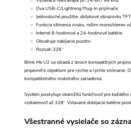
Vysielače Nahrávajte pri 24-bit / 48 kHz
Dva USB-C/Lightning Plug-In prijímače
Jednoduché použitie, dotykové obrazovky TFT
Funkcia stlmenia zvuku, režim mono/stereo v
Interné 8-hodinové a 24-hodinové batérie
Obsahuje nabíjacie puzdro
Rozsah 328 '
Blink Me U2 sa skladá z dvoch kompaktných pripína
pripevniť k objektom pre rýchle a rýchle snímanie.
kompatibilného mobilného zariadenia.
Systém poskytuje okamžitú funkčnosť pre každého (
vzdialenosť až 328'. Vstavané dobíjacie batérie pos
Všestranné vysielače so zázn