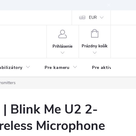
EUR
NÁKUPNÝ
KOŠÍK
Prázdny košík
Prihlásenie
abilizátory
Pre kameru
Pre aktivitu
nsmitters
| Blink Me U2 2-
reless Microphone