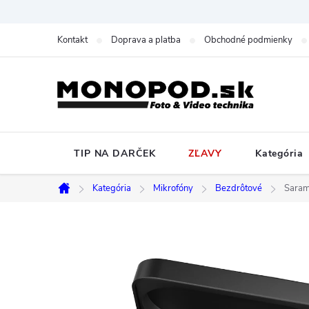
Prejsť
na
Kontakt
Doprava a platba
Obchodné podmienky
obsah
TIP NA DARČEK
ZĽAVY
Kategória
Kategória
Mikrofóny
Bezdrôtové
Saram
Domov