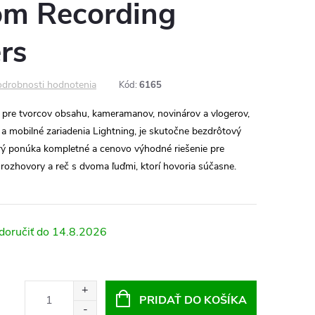
om Recording
rs
drobnosti hodnotenia
Kód:
6165
 pre tvorcov obsahu, kameramanov, novinárov a vlogerov,
a mobilné zariadenia Lightning, je skutočne bezdrôtový
orý ponúka kompletné a cenovo výhodné riešenie pre
, rozhovory a reč s dvoma ľuďmi, ktorí hovoria súčasne.
14.8.2026
PRIDAŤ DO KOŠÍKA