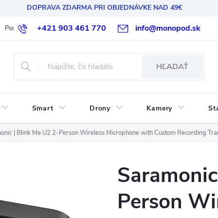
DOPRAVA ZDARMA PRI OBJEDNÁVKE NAD 49€
+421 903 461 770
info@monopod.sk
Podmienky ochrany osobných údajov
Reklamácia a vrátenie
HĽADAŤ
Smart
Drony
Kamery
St
onic | Blink Me U2 2-Person Wireless Microphone with Custom Recording Tra
Saramonic 
Person Wi