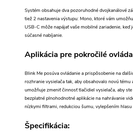
Systém obsahuje dva pozoruhodné dvojkanálové zásu
tiež 2 nastavenia výstupu: Mono, ktoré vám umožňuj
USB-C môže napájať vaše mobilné zariadenie, keď j
súčasné nabíjanie.
Aplikácia pre pokročilé ovláda
Blink Me posúva ovládanie a prispôsobenie na ďalš
rozhranie vysielača tak, aby obsahovalo novú tému a
umožňuje zmeniť činnosť tlačidiel vysielača, aby s
bezplatné plnohodnotné aplikácie na nahrávanie vide
nízkymi filtrami, redukciou šumu, vylepšením hlasu 
Špecifikácia: