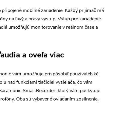
 pripojené mobilné zariadenie. Každý prijímač má
ny na ľavý a pravý výstup. Vstup pre zariadenie
hadlá umožňujú monitorovanie v reálnom čase a
audia a oveľa viac
amonic vám umožňuje prispôsobiť používateľské
lu nad funkciami tlačidiel vysielača, čo vám
ný Saramonic SmartRecorder, ktorý vám poskytuje
ikrofóny. Oba sú vybavené ovládaním zosilnenia,