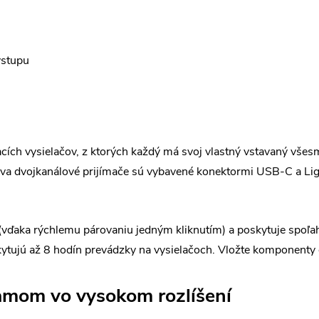
ýstupu
cích vysielačov, z ktorých každý má svoj vlastný vstavaný vše
 Dva dvojkanálové prijímače sú vybavené konektormi USB-C a Li
vďaka rýchlemu párovaniu jedným kliknutím) a poskytuje spoľah
kytujú až 8 hodín prevádzky na vysielačoch. Vložte komponenty d
amom vo vysokom rozlíšení