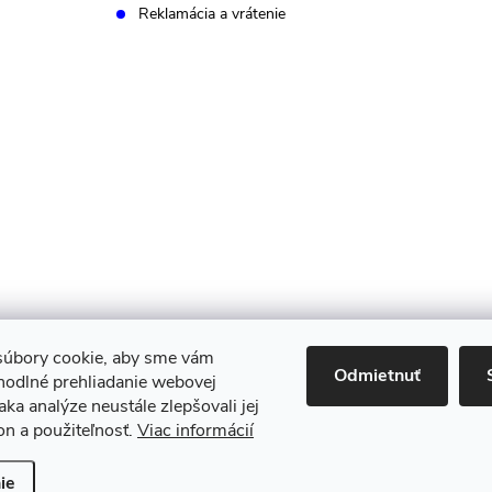
Reklamácia a vrátenie
úbory cookie, aby sme vám
Odmietnuť
hodlné prehliadanie webovej
aka analýze neustále zlepšovali jej
on a použiteľnosť.
Viac informácií
 nastavenie cookies
ie