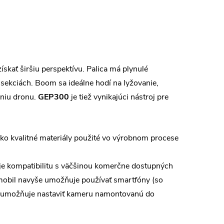
kať širšiu perspektívu. Palica má plynulé
ekciách. Boom sa ideálne hodí na lyžovanie,
aniu dronu.
GEP300
je tiež vynikajúci nástroj pre
soko kvalitné materiály použité vo výrobnom procese
je kompatibilitu s väčšinou komerčne dostupných
mobil navyše umožňuje používať smartfóny (so
ia umožňuje nastaviť kameru namontovanú do