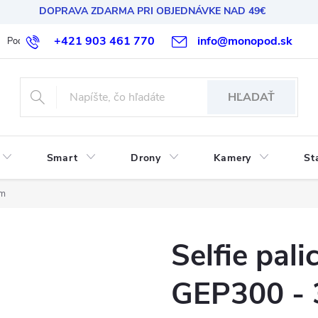
DOPRAVA ZDARMA PRI OBJEDNÁVKE NAD 49€
+421 903 461 770
info@monopod.sk
Podmienky ochrany osobných údajov
Reklamácia a vrátenie
HĽADAŤ
Smart
Drony
Kamery
St
cm
Selfie pal
GEP300 -