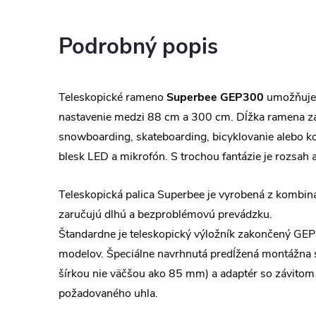
Podrobný popis
Teleskopické rameno
Superbee GEP300
umožňuje v
nastavenie medzi 88 cm a 300 cm. Dĺžka ramena zá
snowboarding, skateboarding, bicyklovanie alebo ko
blesk LED a mikrofón. S trochou fantázie je rozsah
Teleskopická palica Superbee je vyrobená z kombinác
zaručujú dlhú a bezproblémovú prevádzku.
Štandardne je teleskopický výložník zakončený GE
modelov. Špeciálne navrhnutá predĺžená montážna 
šírkou nie väčšou ako 85 mm) a adaptér so závitom
požadovaného uhla.