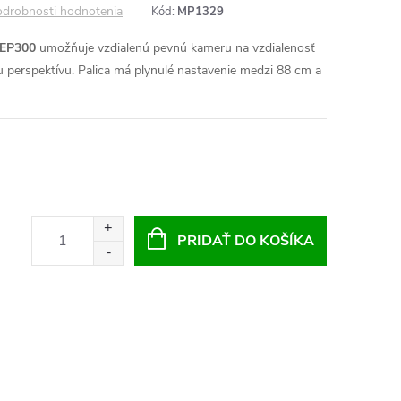
drobnosti hodnotenia
Kód:
MP1329
GEP300
umožňuje vzdialenú pevnú kameru na vzdialenosť
u perspektívu. Palica má plynulé nastavenie medzi 88 cm a
PRIDAŤ DO KOŠÍKA