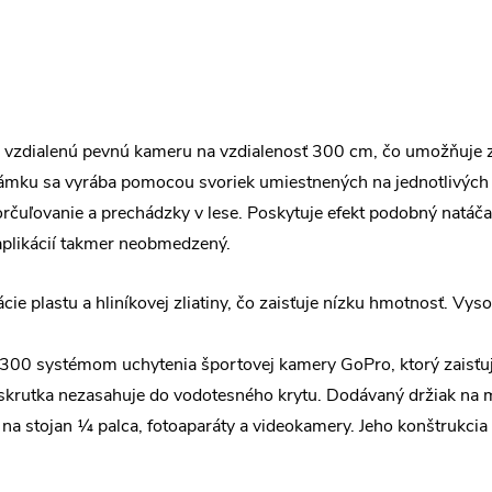
zdialenú pevnú kameru na vzdialenosť 300 cm, čo umožňuje zís
mku sa vyrába pomocou svoriek umiestnených na jednotlivých s
rčuľovanie a prechádzky v lese. Poskytuje efekt podobný natáč
 aplikácií takmer neobmedzený.
ie plastu a hliníkovej zliatiny, čo zaisťuje nízku hmotnosť. Vy
P300 systémom uchytenia športovej kamery GoPro, ktorý zaisťu
skrutka nezasahuje do vodotesného krytu. Dodávaný držiak na 
 na stojan ¼ palca, fotoaparáty a videokamery. Jeho konštrukc