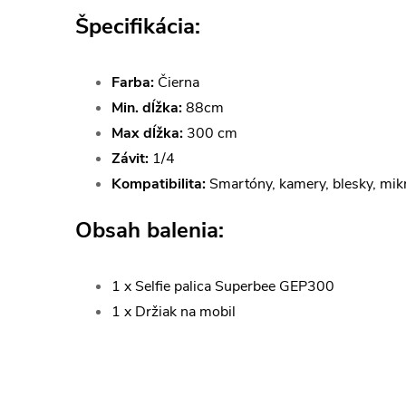
Špecifikácia:
Farba:
Čierna
Min. dĺžka:
88cm
Max dĺžka:
300 cm
Závit:
1/4
Kompatibilita:
Smartóny, kamery, blesky, mikr
Obsah balenia:
1 x Selfie palica Superbee GEP300
1 x Držiak na mobil