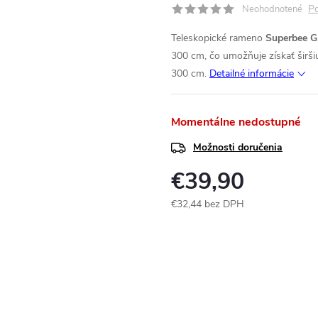
Po
Neohodnotené
Teleskopické rameno
Superbee 
300 cm, čo umožňuje získať širši
300 cm.
Detailné informácie
Momentálne nedostupné
Možnosti doručenia
€39,90
€32,44 bez DPH
Jednotková
cena: