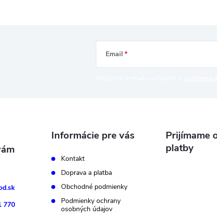
Email
Vložením e-mailu súhlasíte s
podmienka
Informácie pre vás
Prijímame o
platby
Kontakt
Doprava a platba
Obchodné podmienky
d.sk
Podmienky ochrany
1 770
osobných údajov