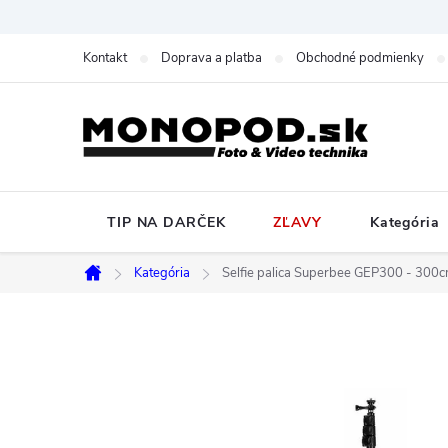
Prejsť
na
Kontakt
Doprava a platba
Obchodné podmienky
obsah
TIP NA DARČEK
ZĽAVY
Kategória
Kategória
Selfie palica Superbee GEP300 - 300
Domov