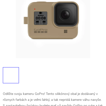
Odlíšte svoju kameru GoPro! Tento silikónový obal je dodávaný v
rôznych farbách a je veľmi ľahký, a tak nepridá kamere váhu navyše.
S nastaviteľnou šnúrkou budete mať už navždy GoPro po ruke a tak