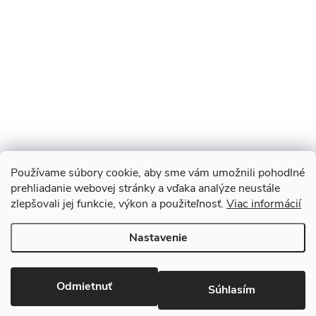
Používame súbory cookie, aby sme vám umožnili pohodlné
prehliadanie webovej stránky a vďaka analýze neustále
zlepšovali jej funkcie, výkon a použiteľnosť.
Viac informácií
Sledovať na Instagrame
Nastavenie
Copyright 2026
Monopod.sk
. Všetky práva vyhradené.
Upraviť
nastavenie cookies
Odmietnuť
Súhlasím
Vytvoril Shoptet