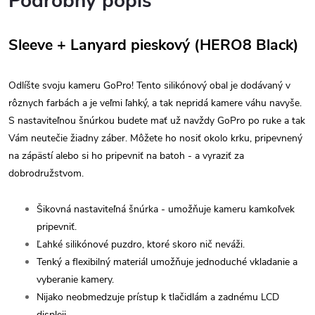
Podrobný popis
Sleeve + Lanyard pieskový (HERO8 Black)
Odlíšte svoju kameru GoPro! Tento silikónový obal je dodávaný v
rôznych farbách a je veľmi ľahký, a tak nepridá kamere váhu navyše.
S nastaviteľnou šnúrkou budete mať už navždy GoPro po ruke a tak
Vám neutečie žiadny záber. Môžete ho nosiť okolo krku, pripevnený
na zápästí alebo si ho pripevniť na batoh - a vyraziť za
dobrodružstvom.
Šikovná nastaviteľná šnúrka - umožňuje kameru kamkoľvek
pripevniť.
Ľahké silikónové puzdro, ktoré skoro nič neváži.
Tenký a flexibilný materiál umožňuje jednoduché vkladanie a
vyberanie kamery.
Nijako neobmedzuje prístup k tlačidlám a zadnému LCD
displeji.