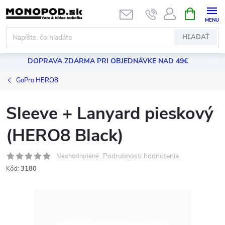
Prejsť
NÁKUPN
KOŠÍK
na
obsah
HĽADAŤ
DOPRAVA ZDARMA PRI OBJEDNÁVKE NAD 49€
GoPro HERO8
Sleeve + Lanyard pieskový
(HERO8 Black)
Podrobnosti hodnotenia
Neohodnotené
Kód:
3180