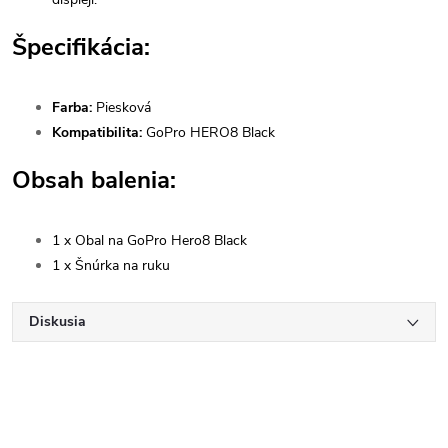
Špecifikácia:
Farba:
Piesková
Kompatibilita
:
GoPro HERO8 Black
Obsah balenia:
1 x Obal na GoPro Hero8 Black
1 x Šnúrka na ruku
Diskusia