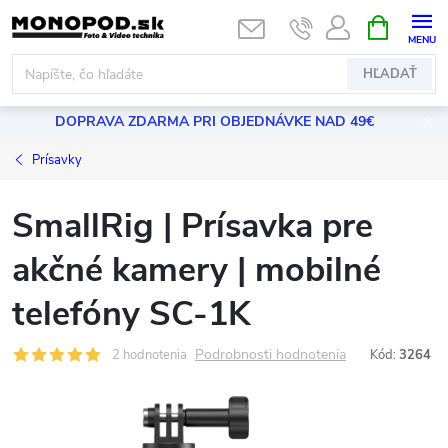
Prejsť
NÁKUPN
KOŠÍK
na
obsah
HĽADAŤ
DOPRAVA ZDARMA PRI OBJEDNÁVKE NAD 49€
Prísavky
SmallRig | Prísavka pre
akčné kamery | mobilné
telefóny SC-1K
Podrobnosti hodnotenia
2 hodnotenia
Kód:
3264