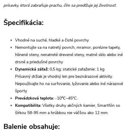
prísavky, ktorá zabraňuje prachu, čím sa predlžuje jej životnosť.
Špecifikácia:
Vhodné na suché, hladké a čisté povrchy
Nemontujte sa na natretý povrch, mramor, porézne tapety,
hlinené steny, nenatreté drevené steny, matné sklo alebo iné
drsné a priedušné povrchy
Dynamická záťaž:
0,5 kg; statické zaťaženie: 1 kg
Prísavný držiak je vhodný len pre beznárazové aktivity.
Nepoužívajte ho na surfovanie, lyžovanie alebo iné nárazové
športy
Prevádzková teplota:
-10℃~45°C.
Kompatibilita:
Všetky druhy akčných kamier, Smartfón so
šírkou 58-95 mm a hrúbkou nie väčšou ako 12 mm
Balenie obsahuje: