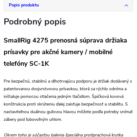
Popis produktu
Podrobný popis
SmallRig 4275 prenosná súprava držiaka
prísavky pre akčné kamery / mobilné
telefóny SC-1K
Pre bezpečnú, stabilnú a dlhotrvajúcu podporu je držiak dodávaný s
patentovanou dvojvrstvovou prísavkou, ktorá sa rýchlo odníma a
inštaluje pomocou stlačenia jedným tlačidlom. Špičková kovová
konštrukcia proti skrúteniu ďalej zaisťuje bezpečnosť a stabilitu. S
nastaviteľnou duálnou guľovou hlavou môžete podľa potreby snímať
zábery pod ľubovoľným uhlom.
Okrem toho je súčasťou balenia špeciálna protiprachová krytka