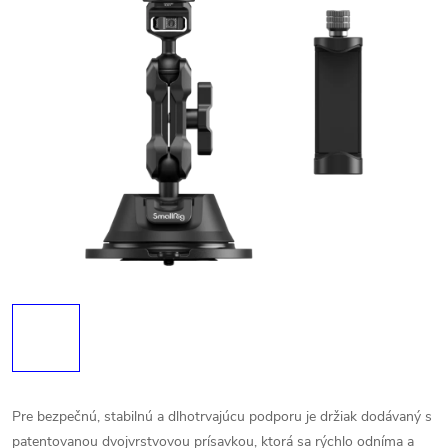
Pre bezpečnú, stabilnú a dlhotrvajúcu podporu je držiak dodávaný s
patentovanou dvojvrstvovou prísavkou, ktorá sa rýchlo odníma a