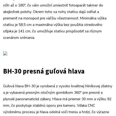
nôh až o 180°, čo vám umožní umiestniť fotoaparát takmer do
akejkoľvek polohy. Okrem toho sa nohy statívu dajú odňať a
premeniť na monopod pre väčšiu všestrannosť. Minimálna výška
statívu je 58,5 cm a maximálna výška bez použitia stredového
stĺpika je 141 cm, čo umožňuje statívu prispôsobiť sa rôznym
scenárom snímania.
BH-30 presná guľová hlava
Guľová hlava BH-30 je vyrobená z vysoko kvalitnej hliníkovej zliatiny
a je vybavená presným otočným gombíkom 360° pre presné a
plynulé panoramatické zábery. Hlava má priemer 30 mm a výšku 92
mm, čo poskytuje stabilnú oporu pre kameru. Vďaka CNC
výrobnému procesu je hlava odolná voči treniu a hrdzi, čo výrazne