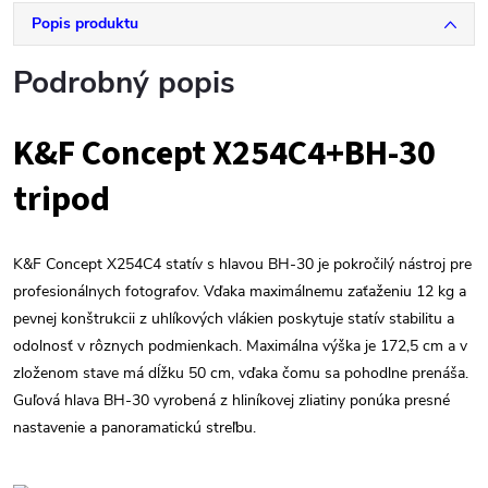
Popis produktu
Podrobný popis
K&F Concept X254C4+BH-30
tripod
K&F Concept X254C4 statív s hlavou BH-30 je pokročilý nástroj pre
profesionálnych fotografov. Vďaka maximálnemu zaťaženiu 12 kg a
pevnej konštrukcii z uhlíkových vlákien poskytuje statív stabilitu a
odolnosť v rôznych podmienkach. Maximálna výška je 172,5 cm a v
zloženom stave má dĺžku 50 cm, vďaka čomu sa pohodlne prenáša.
Guľová hlava BH-30 vyrobená z hliníkovej zliatiny ponúka presné
nastavenie a panoramatickú streľbu.