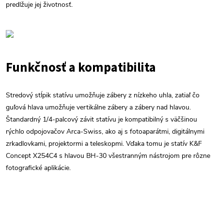
predlžuje jej životnosť.
Funkčnosť a kompatibilita
Stredový stĺpik statívu umožňuje zábery z nízkeho uhla, zatiaľ čo
guľová hlava umožňuje vertikálne zábery a zábery nad hlavou.
Štandardný 1/4-palcový závit statívu je kompatibilný s väčšinou
rýchlo odpojovačov Arca-Swiss, ako aj s fotoaparátmi, digitálnymi
zrkadlovkami, projektormi a teleskopmi. Vďaka tomu je statív K&F
Concept X254C4 s hlavou BH-30 všestranným nástrojom pre rôzne
fotografické aplikácie.