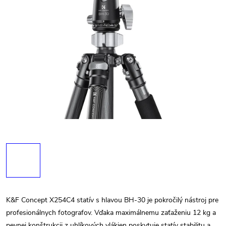
K&F Concept X254C4 statív s hlavou BH-30 je pokročilý nástroj pre
profesionálnych fotografov. Vďaka maximálnemu zaťaženiu 12 kg a
pevnej konštrukcii z uhlíkových vlákien poskytuje statív stabilitu a