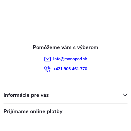
ä
t
i
e
info
@
monopod.sk
+421 903 461 770
Informácie pre vás
Prijímame online platby