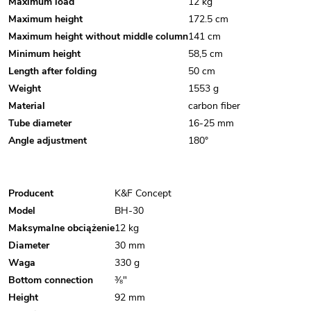
Maximum load
12 kg
Maximum height
172.5 cm
Maximum height without middle column
141 cm
Minimum height
58,5 cm
Length after folding
50 cm
Weight
1553 g
Material
carbon fiber
Tube diameter
16-25 mm
Angle adjustment
180°
Producent
K&F Concept
Model
BH-30
Maksymalne obciążenie
12 kg
Diameter
30 mm
Waga
330 g
Bottom connection
⅜"
Height
92 mm