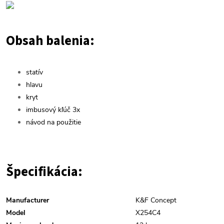
Obsah balenia:
statív
hlavu
kryt
imbusový kľúč 3x
návod na použitie
Špecifikácia:
Manufacturer
K&F Concept
Model
X254C4