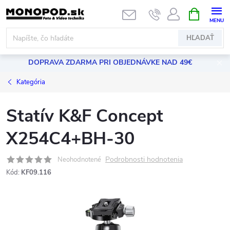
Prejsť
NÁKUPN
KOŠÍK
na
obsah
HĽADAŤ
DOPRAVA ZDARMA PRI OBJEDNÁVKE NAD 49€
Kategória
Statív K&F Concept
X254C4+BH-30
Podrobnosti hodnotenia
Neohodnotené
Kód:
KF09.116