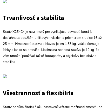
Trvanlivosť a stabilita
Statív X254C4 je navrhnutý pre vynikajúcu pevnosť, ktorá je
dosiahnutá použitím uhlíkových vlákien s priemerom trubice 16 až
25 mm. Hmotnosť statívu s hlavou je len 1,55 kg, vďaka čomu je
ľahký a ľahko sa prenáša. Maximálna nosnosť statívu je 12 kg, čo
vám umožní používať ťažké fotoaparáty a objektívy bez obáv o
stabilitu.
Všestrannosť a flexibilita
Statív ponúka širokú škálu nastavení vrátane možnosti zmeniť uhol