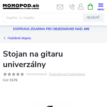
Prejsť
NÁKUPN
KOŠÍK
na
obsah
HĽADAŤ
DOPRAVA ZDARMA PRI OBJEDNÁVKE NAD 49€
Hudobné stojany
Stojan na gitaru
univerzálny
Podrobnosti hodnotenia
Neohodnotené
Kód:
5176