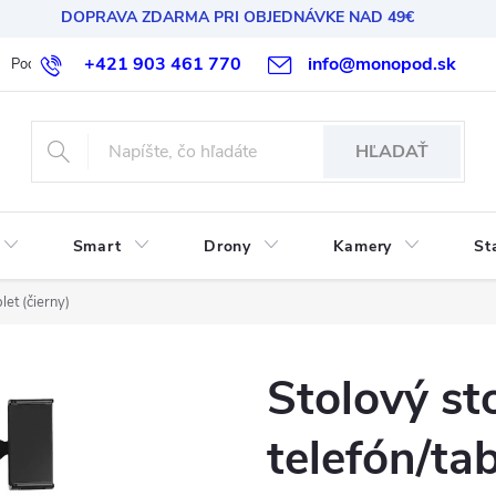
DOPRAVA ZDARMA PRI OBJEDNÁVKE NAD 49€
+421 903 461 770
info@monopod.sk
Podmienky ochrany osobných údajov
Reklamácia a vrátenie
HĽADAŤ
Smart
Drony
Kamery
St
let (čierny)
Stolový st
telefón/tab