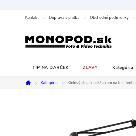
Prejsť
na
Kontakt
Doprava a platba
Obchodné podmienky
obsah
TIP NA DARČEK
ZĽAVY
Kategória
Kategória
Stolový stojan s držiakom na telefón/tab
Domov