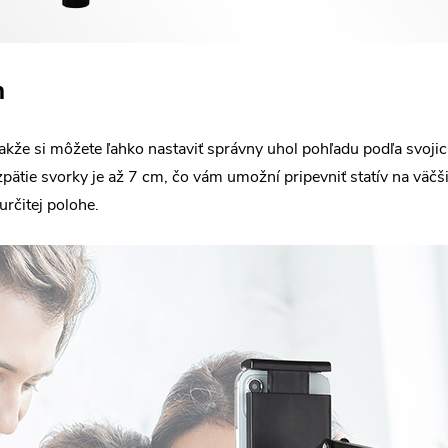
m
kže si môžete ľahko nastaviť správny uhol pohľadu podľa svojich
pätie svorky je až 7 cm, čo vám umožní pripevniť statív na väčš
určitej polohe.