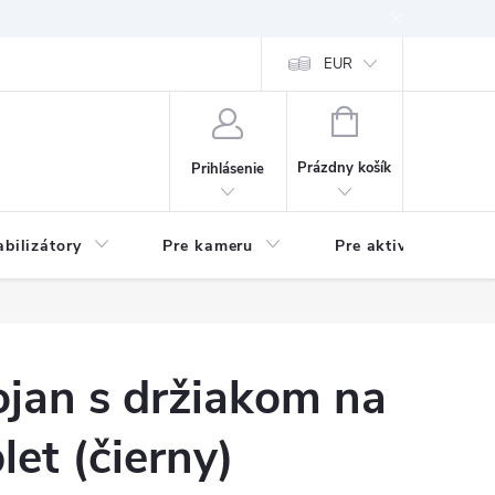
EUR
NÁKUPNÝ
KOŠÍK
Prázdny košík
Prihlásenie
abilizátory
Pre kameru
Pre aktivitu
ojan s držiakom na
let (čierny)