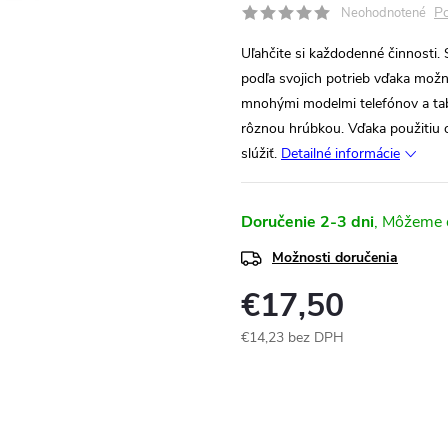
Po
Neohodnotené
Uľahčite si každodenné činnosti.
podľa svojich potrieb vďaka možn
mnohými modelmi telefónov a tab
rôznou hrúbkou. Vďaka použitiu o
slúžiť.
Detailné informácie
Doručenie 2-3 dni
Možnosti doručenia
€17,50
€14,23 bez DPH
Jednotková
cena: