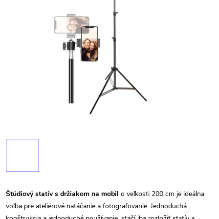
Štúdiový statív s držiakom na mobil
o veľkosti 200 cm je ideálna
voľba pre ateliérové natáčanie a fotografovanie. Jednoduchá
konštrukcia a jednoduché používanie, stačí iba rozložiť statív a