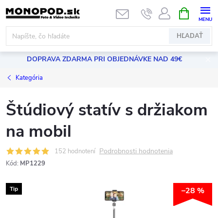
Prejsť
NÁKUPN
KOŠÍK
na
obsah
HĽADAŤ
DOPRAVA ZDARMA PRI OBJEDNÁVKE NAD 49€
Kategória
Štúdiový statív s držiakom
na mobil
Podrobnosti hodnotenia
152 hodnotení
Kód:
MP1229
Tip
–28 %