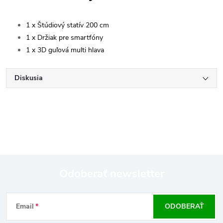
1 x Štúdiový statív 200 cm
1 x Držiak pre smartfóny
1 x 3D guľová multi hlava
Diskusia
Odoberať newsletter
Z
Email
ODOBERAŤ
á