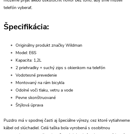
môžeme prijať alebo uskutočniť hovor bez toho, aby sme museli
telefón vyberať.
Špecifikácia:
Originálny produkt značky Wildman
Model: E6S
Kapacita: 1,2L
2 priehradky + suchý zips s okienkom na telefón
Vodotesné prevedenie
Montovaný na rám bicykla
Odolné voči tlaku, vetru a vode
Pevne skonštruované
Štýlová úprava
Puzdro má v spodnej časti aj špeciálne výrezy, cez ktoré vytiahneme
kábel od slúchadiel. Celá taška bola vyrobená s osobitnou