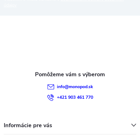
p
údajov
ä
t
i
e
info
@
monopod.sk
+421 903 461 770
Informácie pre vás