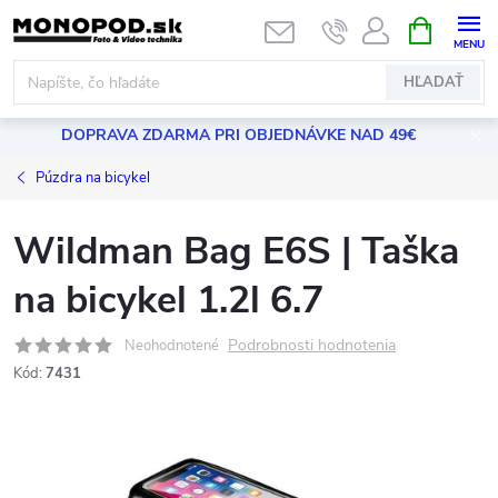
Prejsť
NÁKUPN
KOŠÍK
na
obsah
HĽADAŤ
DOPRAVA ZDARMA PRI OBJEDNÁVKE NAD 49€
Púzdra na bicykel
Wildman Bag E6S | Taška
na bicykel 1.2l 6.7
Podrobnosti hodnotenia
Neohodnotené
Kód:
7431