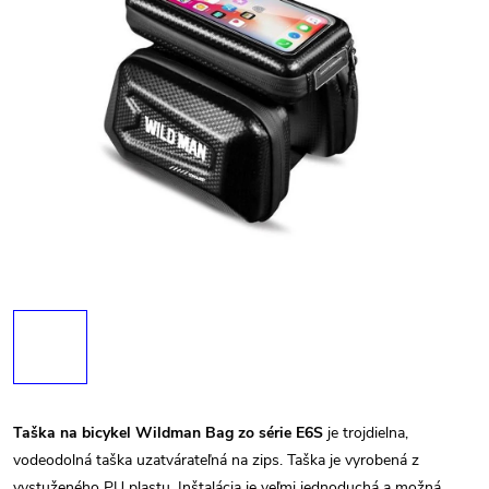
Taška na bicykel Wildman Bag zo série E6S
je trojdielna,
vodeodolná taška uzatvárateľná na zips. Taška je vyrobená z
vystuženého PU plastu. Inštalácia je veľmi jednoduchá a možná