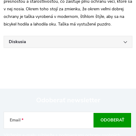
presnosťou a starostlivosťou, čo zaisťuje plnú ochranu vecí, ktoré sa
v nej nosia. Okrem toho stojí za zmienku, že okrem veľmi dobrej
ochrany je taška vyrobená v modernom, štíhlom štýle, aby sa na
bicykel hodila a lahodila oku. Taška má vystužené puzdro.
Diskusia
Odoberať newsletter
Z
Email
ODOBERAŤ
á
Vložením e-mailu súhlasíte s
podmienkami ochrany osobných