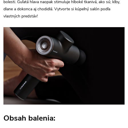
bolesti. Guľatá hlava naopak stimuluje hlboké tkanivá, ako sú; kĺby,
dlane a dokonca aj chodidlá. Vytvorte si kúpeľný salón podľa
vlastných predstáv!
Obsah balenia: