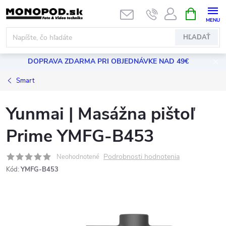
Prejsť
NÁKUPN
KOŠÍK
na
obsah
HĽADAŤ
DOPRAVA ZDARMA PRI OBJEDNÁVKE NAD 49€
Smart
Yunmai | Masážna pištoľ
Prime YMFG-B453
Podrobnosti hodnotenia
Neohodnotené
Kód:
YMFG-B453