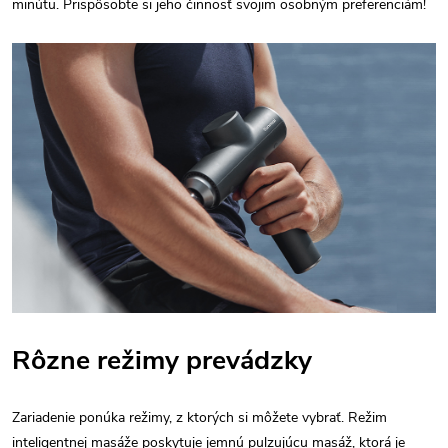
minútu. Prispôsobte si jeho činnosť svojim osobným preferenciám!
Rôzne režimy prevádzky
Zariadenie ponúka režimy, z ktorých si môžete vybrať. Režim
inteligentnej masáže poskytuje jemnú pulzujúcu masáž, ktorá je