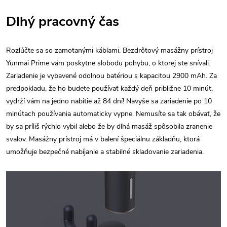
Dlhý pracovný čas
Rozlúčte sa so zamotanými káblami. Bezdrôtový masážny prístroj
Yunmai Prime vám poskytne slobodu pohybu, o ktorej ste snívali.
Zariadenie je vybavené odolnou batériou s kapacitou 2900 mAh. Za
predpokladu, že ho budete používať každý deň približne 10 minút,
vydrží vám na jedno nabitie až 84 dní! Navyše sa zariadenie po 10
minútach používania automaticky vypne. Nemusíte sa tak obávať, že
by sa príliš rýchlo vybil alebo že by dlhá masáž spôsobila zranenie
svalov. Masážny prístroj má v balení špeciálnu základňu, ktorá
umožňuje bezpečné nabíjanie a stabilné skladovanie zariadenia.