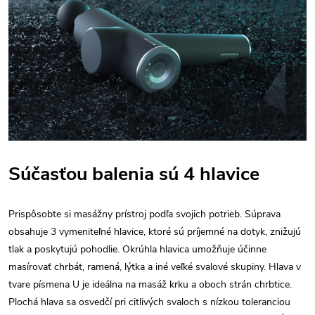
Súčasťou balenia sú 4 hlavice
Prispôsobte si masážny prístroj podľa svojich potrieb. Súprava
obsahuje 3 vymeniteľné hlavice, ktoré sú príjemné na dotyk, znižujú
tlak a poskytujú pohodlie. Okrúhla hlavica umožňuje účinne
masírovať chrbát, ramená, lýtka a iné veľké svalové skupiny. Hlava v
tvare písmena U je ideálna na masáž krku a oboch strán chrbtice.
Plochá hlava sa osvedčí pri citlivých svaloch s nízkou toleranciou