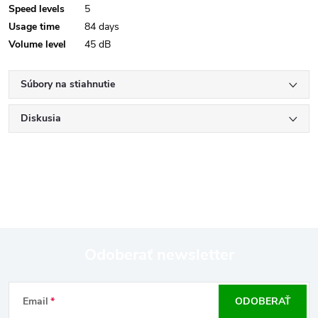
Speed levels
5
Usage time
84 days
Volume level
45 dB
Súbory na stiahnutie
Diskusia
Odoberať newsletter
Z
Email
ODOBERAŤ