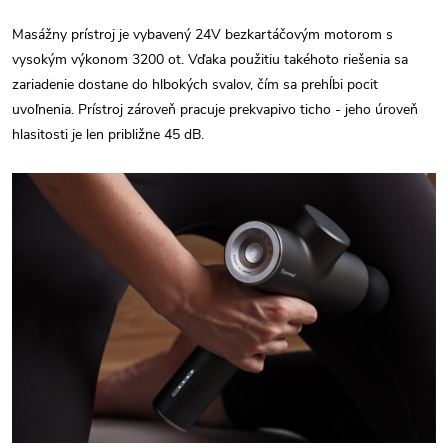
Masážny prístroj je vybavený 24V bezkartáčovým motorom s
vysokým výkonom 3200 ot. Vďaka použitiu takéhoto riešenia sa
zariadenie dostane do hlbokých svalov, čím sa prehĺbi pocit
uvoľnenia. Prístroj zároveň pracuje prekvapivo ticho - jeho úroveň
hlasitosti je len približne 45 dB.