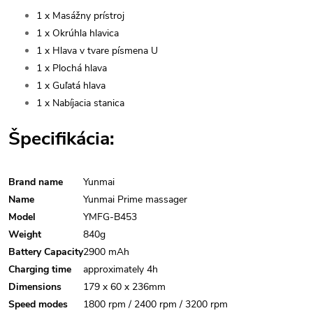
1 x Masážny prístroj
1 x Okrúhla hlavica
1 x Hlava v tvare písmena U
1 x Plochá hlava
1 x Guľatá hlava
1 x Nabíjacia stanica
Špecifikácia:
Brand name
Yunmai
Name
Yunmai Prime massager
Model
YMFG-B453
Weight
840g
Battery Capacity
2900 mAh
Charging time
approximately 4h
Dimensions
179 x 60 x 236mm
Speed modes
1800 rpm / 2400 rpm / 3200 rpm