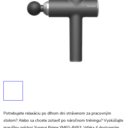
Potrebujete relaxáciu po dlhom dni strávenom za pracovným
stolom? Alebo sa chcete zotaviť po náročnom tréningu? Vyskúšajte
masážny prístroj Yunmai Prime YMFG-B453. Vďaka 4 dostupným