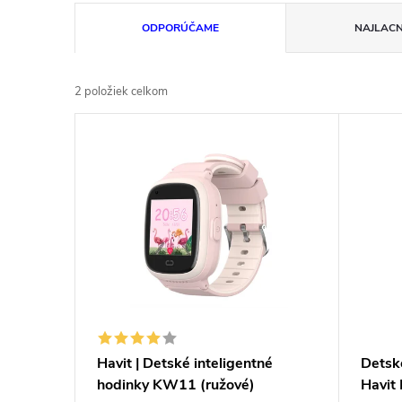
R
ODPORÚČAME
NAJLACN
a
2
položiek celkom
d
V
e
ý
n
p
i
i
e
s
p
p
Havit | Detské inteligentné
Detsk
r
hodinky KW11 (ružové)
Havit