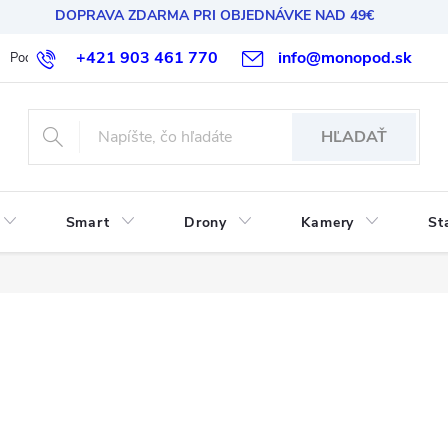
DOPRAVA ZDARMA PRI OBJEDNÁVKE NAD 49€
+421 903 461 770
info@monopod.sk
Podmienky ochrany osobných údajov
Reklamácia a vrátenie
HĽADAŤ
Smart
Drony
Kamery
St