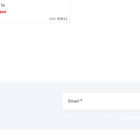
/ ks
ané
Kód:
KW11
Email
Vložením e-mailu súhlasíte s
podmienka