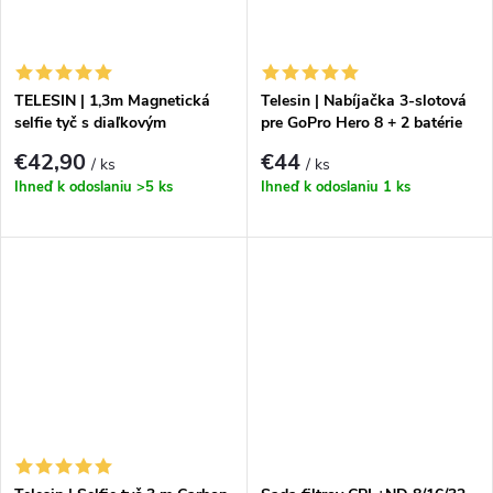
TELESIN | 1,3m Magnetická
Telesin | Nabíjačka 3-slotová
selfie tyč s diaľkovým
pre GoPro Hero 8 + 2 batérie
ovládaním pre iPhone
(GP-BNC-801)
€42,90
€44
/ ks
/ ks
Ihneď k odoslaniu
>5 ks
Ihneď k odoslaniu
1 ks