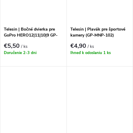
Telesin | Bočné dvierka pre
Telesin | Plavák pre športové
GoPro HERO12|11|10|9 GP-
kamery (GP-MNP-102)
CLC-901 (plast)
€5,50
€4,90
/ ks
/ ks
Doručenie 2-3 dni
Ihneď k odoslaniu
1 ks