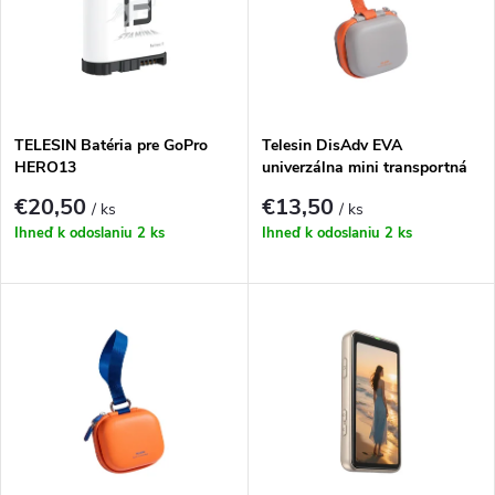
p
Abecedne
n
i
i
s
e
TELESIN Batéria pre GoPro
Telesin DisAdv EVA
HERO13
univerzálna mini transportná
p
taška pre športové kamery
p
€20,50
€13,50
/ ks
/ ks
(sivo-oranžová)
r
Ihneď k odoslaniu
2 ks
Ihneď k odoslaniu
2 ks
r
o
o
d
d
u
u
k