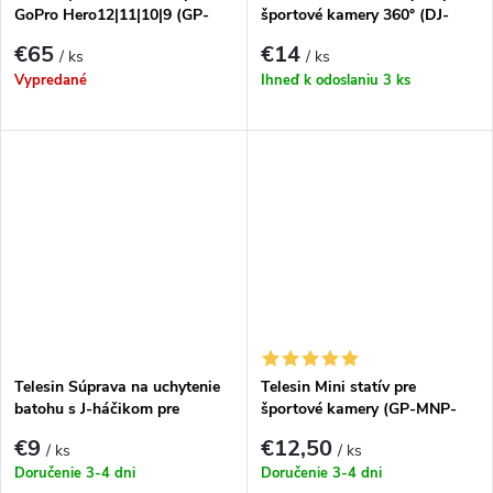
GoPro Hero12|11|10|9 (GP-
športové kamery 360° (DJ-
LEN-001)
HBM-001)
€65
€14
/ ks
/ ks
Vypredané
Ihneď k odoslaniu
3 ks
Telesin Súprava na uchytenie
Telesin Mini statív pre
batohu s J-háčikom pre
športové kamery (GP-MNP-
športové kamery (GP-BPM-
092-X)
€9
€12,50
/ ks
/ ks
003)
Doručenie 3-4 dni
Doručenie 3-4 dni