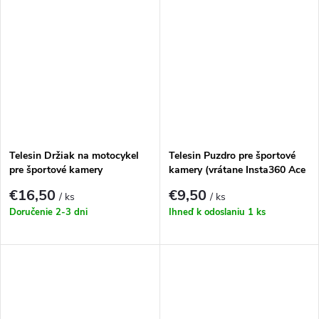
Telesin Držiak na motocykel
Telesin Puzdro pre športové
pre športové kamery
kamery (vrátane Insta360 Ace
Pro 2, DJI Action 5 Pro, GoPro
€16,50
€9,50
/ ks
/ ks
13)
Doručenie 2-3 dni
Ihneď k odoslaniu
1 ks