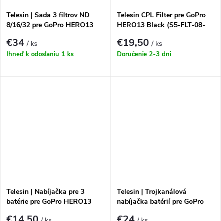
Telesin | Sada 3 filtrov ND
Telesin CPL Filter pre GoPro
8/16/32 pre GoPro HERO13
HERO13 Black (S5-FLT-08-
Black (S5-FLT-12-TGP)
TGP)
€34
€19,50
/ ks
/ ks
Ihneď k odoslaniu
1 ks
Doručenie 2-3 dni
Telesin | Nabíjačka pre 3
Telesin | Trojkanálová
batérie pre GoPro HERO13
nabíjačka batérií pre GoPro
(S0-BCG-12-TGP)
HERO13 Black (S0-BCG-10-
€14,50
€24
/ ks
/ ks