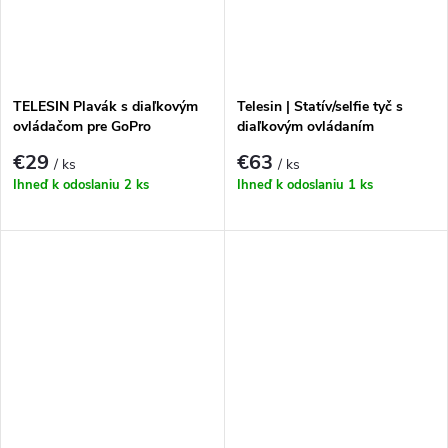
TELESIN Plavák s diaľkovým
Telesin | Statív/selfie tyč s
ovládačom pre GoPro
diaľkovým ovládaním
HERO13|12|11|10|9
€29
€63
/ ks
/ ks
Ihneď k odoslaniu
2 ks
Ihneď k odoslaniu
1 ks