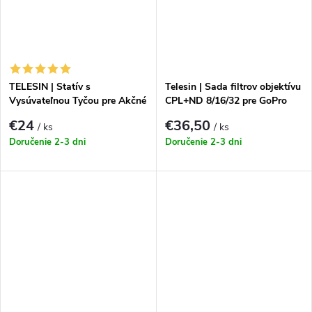
TELESIN | Statív s
Telesin | Sada filtrov objektívu
Vysúvateľnou Tyčou pre Akčné
CPL+ND 8/16/32 pre GoPro
Kamery
HERO13 Black (S5-FLT-13-
€24
€36,50
/ ks
/ ks
TGP)
Doručenie 2-3 dni
Doručenie 2-3 dni