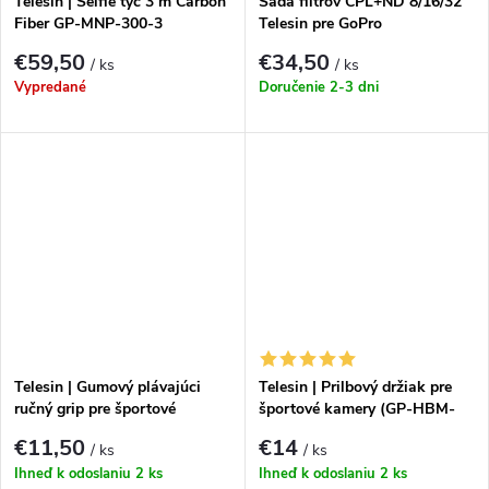
Telesin | Selfie tyč 3 m Carbon
Sada filtrov CPL+ND 8/16/32
Fiber GP-MNP-300-3
Telesin pre GoPro
HERO12|11|10|9 (GP-FLT-
€59,50
€34,50
/ ks
/ ks
903)
Vypredané
Doručenie 2-3 dni
Telesin | Gumový plávajúci
Telesin | Prilbový držiak pre
ručný grip pre športové
športové kamery (GP-HBM-
kamery (GP-MNP-300-YL)
MT2)
€11,50
€14
/ ks
/ ks
Ihneď k odoslaniu
2 ks
Ihneď k odoslaniu
2 ks