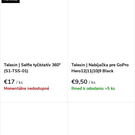
Telesin | Selfie tyč/statív 360°
Telesin | Nabíjačka pre GoPro
(S1-TSS-01)
Hero12|11|10|9 Black
€17
€9,50
/ ks
/ ks
Momentálne nedostupné
Ihneď k odoslaniu
>5 ks