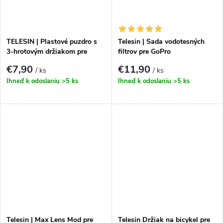
TELESIN | Plastové puzdro s
Telesin | Sada vodotesných
3-hrotovým držiakom pre
filtrov pre GoPro
GoPro HERO11 Black Mini
HERO12|11|10|9 GP-FLT-904
€7,90
€11,90
/ ks
/ ks
Ihneď k odoslaniu
>5 ks
Ihneď k odoslaniu
>5 ks
Telesin | Max Lens Mod pre
Telesin Držiak na bicykel pre