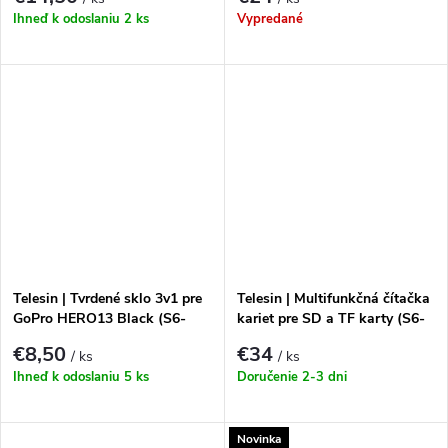
TGP)
Ihneď k odoslaniu
2 ks
Vypredané
Telesin | Tvrdené sklo 3v1 pre
Telesin | Multifunkčná čítačka
GoPro HERO13 Black (S6-
kariet pre SD a TF karty (S6-
FLM-07-TGP)
MCR-01)
€8,50
€34
/ ks
/ ks
Ihneď k odoslaniu
5 ks
Doručenie 2-3 dni
Novinka