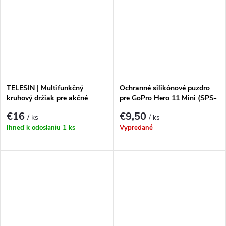
TELESIN | Multifunkčný
Ochranné silikónové puzdro
kruhový držiak pre akčné
pre GoPro Hero 11 Mini (SPS-
kamery
001)
€16
€9,50
/ ks
/ ks
Ihneď k odoslaniu
1 ks
Vypredané