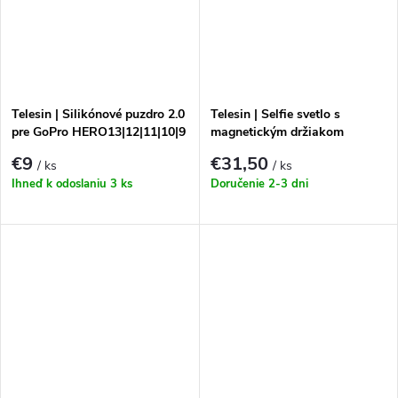
Telesin | Silikónové puzdro 2.0
Telesin | Selfie svetlo s
pre GoPro HERO13|12|11|10|9
magnetickým držiakom
telefónu
€9
€31,50
/ ks
/ ks
Ihneď k odoslaniu
3 ks
Doručenie 2-3 dni