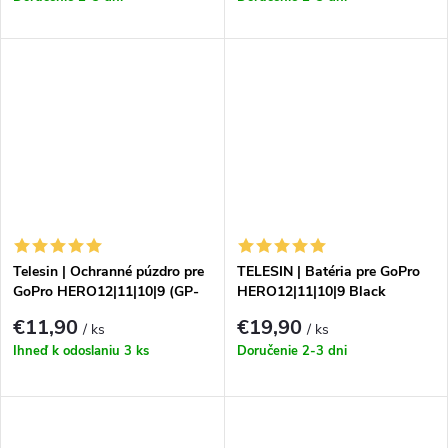
Telesin | Ochranné púzdro pre
TELESIN | Batéria pre GoPro
GoPro HERO12|11|10|9 (GP-
HERO12|11|10|9 Black
CPB-902)
€11,90
€19,90
/ ks
/ ks
Ihneď k odoslaniu
3 ks
Doručenie 2-3 dni