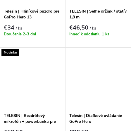
Telesin | Hliníkové puzdro pre
TELESIN | Selfie držiak / statív
GoPro Hero 13
1,8 m
€34
€46,50
/ ks
/ ks
Doručenie 2-3 dni
Ihneď k odoslaniu
1 ks
Novinka
TELESIN | Bezdrôtový
Telesin | Diaľkové ovládanie
mikrofón + powerbanka pre
GoPro Hero
telefóny (USB-C)
13/12/11/10/9/8/MAX