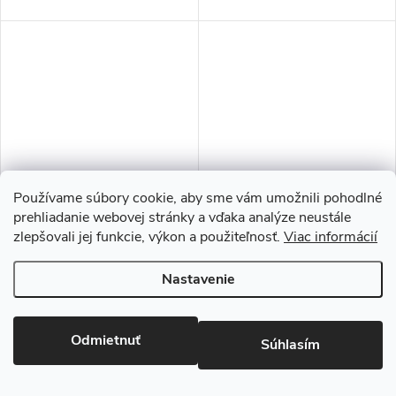
Používame súbory cookie, aby sme vám umožnili pohodlné
prehliadanie webovej stránky a vďaka analýze neustále
Telesin Puzdro pre GoPro
TELESIN 3-Way Statív TE-
zlepšovali jej funkcie, výkon a použiteľnosť.
Viac informácií
HERO13|12|11|10|9 (GP-FMS-
TRP-009
903)
€11,50
€26
Nastavenie
/ ks
/ ks
Doručenie 3-4 dni
Doručenie 3-4 dni
Odmietnuť
Súhlasím