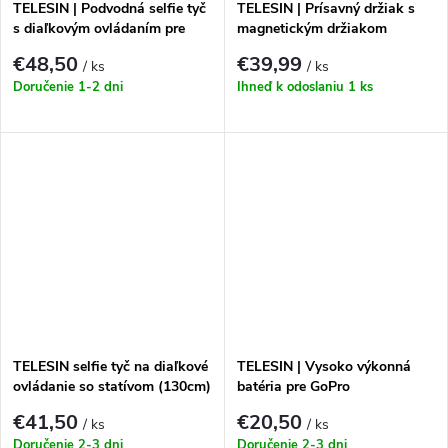
TELESIN | Podvodná selfie tyč
TELESIN | Prísavný držiak s
s diaľkovým ovládaním pre
magnetickým držiakom
GoPro HERO13|12|11|10|9|8
telefónu
€48,50
€39,99
/ ks
/ ks
Doručenie 1-2 dni
Ihneď k odoslaniu
1 ks
TELESIN selfie tyč na diaľkové
TELESIN | Vysoko výkonná
ovládanie so statívom (130cm)
batéria pre GoPro
TE-RCSS-003
Hero12|11|10|9
€41,50
€20,50
/ ks
/ ks
Doručenie 2-3 dni
Doručenie 2-3 dni