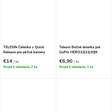
TELESIN Čelenka s Quick
Telesin Bočné dvierka pre
Release pre akčné kamery
GoPro HERO12|11|10|9
(kovové) GP-CLC-902
€14
€6,90
/ ks
/ ks
Ihneď k odoslaniu
2 ks
Ihneď k odoslaniu
1 ks