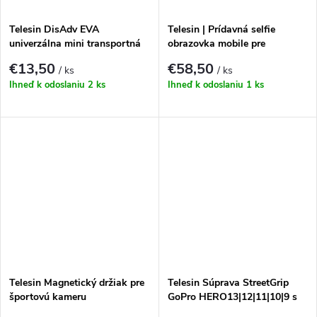
k
t
t
Telesin DisAdv EVA
Telesin | Prídavná selfie
o
univerzálna mini transportná
obrazovka mobile pre
taška pre športové kamery
smartfóny (iOS / Android)
o
€13,50
€58,50
/ ks
/ ks
(oranžová)
v
Ihneď k odoslaniu
2 ks
Ihneď k odoslaniu
1 ks
v
Telesin Magnetický držiak pre
Telesin Súprava StreetGrip
športovú kameru
GoPro HERO13|12|11|10|9 s
klietkou