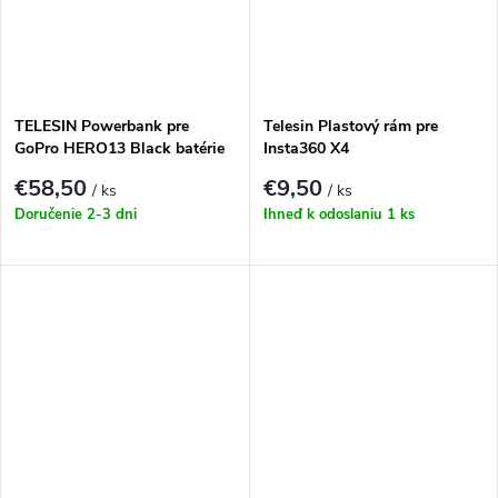
TELESIN Powerbank pre
Telesin Plastový rám pre
GoPro HERO13 Black batérie
Insta360 X4
(S0-PB-01-TGP)
€58,50
€9,50
/ ks
/ ks
Doručenie 2-3 dni
Ihneď k odoslaniu
1 ks