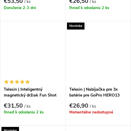
€53,50
€26,50
/ ks
/ ks
Doručenie 2-3 dni
Ihneď k odoslaniu
2 ks
Novinka
Telesin | Inteligentný
Telesin | Nabíjačka pre 3x
magnetický držiak Fun Shot
batérie pre GoPro HERO13
pre Iphone 16|15|14|13|12
Black (S0-BCG-11-TGP)
€31,50
€26,90
/ ks
/ ks
Ihneď k odoslaniu
2 ks
Momentálne nedostupné
Novinka