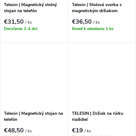
Telesin | Magnetický stolný
Telesin | Stolová svorka s
stojan na telefón
magnetickým držiakom
telefónu
€31,50
€36,50
/ ks
/ ks
Doručenie 3-4 dni
Ihneď k odoslaniu
1 ks
Telesin | Magnetický stojan na
TELESIN | Držiak na rúrku
telefón
riadidiel
€48,50
€19
/ ks
/ ks