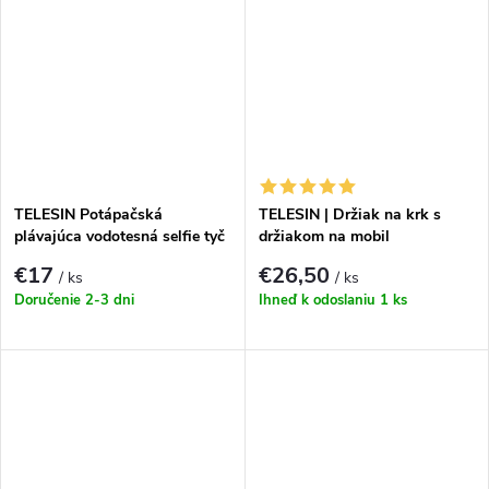
TELESIN Potápačská
TELESIN | Držiak na krk s
plávajúca vodotesná selfie tyč
držiakom na mobil
GP-MNP-T01
€17
€26,50
/ ks
/ ks
Doručenie 2-3 dni
Ihneď k odoslaniu
1 ks