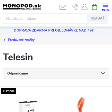
Prejsť
NÁKUPN
KOŠÍK
na
obsah
HĽADAŤ
DOPRAVA ZDARMA PRI OBJEDNÁVKE NAD 49€
Predávané značky
Telesin
R
Odporúčame
a
Najlacnejšie
V
Novinka
Najdrahšie
d
ý
Najpredávanejšie
e