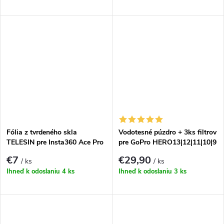
Fólia z tvrdeného skla
Vodotesné púzdro + 3ks filtrov
TELESIN pre Insta360 Ace Pro
pre GoPro HERO13|12|11|10|9
€7
€29,90
/ ks
/ ks
Ihneď k odoslaniu
4 ks
Ihneď k odoslaniu
3 ks